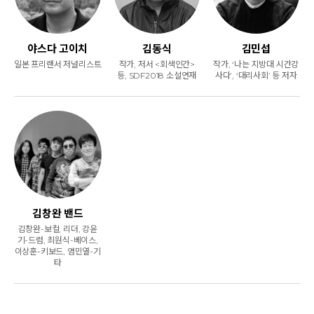
야스다 고이치
김동식
김민섭
일본 프리랜서 저널리스트
작가, 저서 <회색인간>
작가, ‘나는 지방대 시간강
등, SDF2018 소설연재
사다’, ‘대리사회’ 등 저자
김창완 밴드
김창완-보컬, 리더, 강윤
기-드럼, 최원식-베이스,
이상훈-키보드, 염민열-기
타