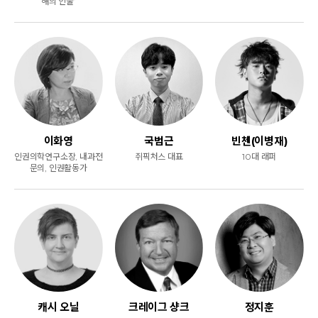
해의 인물’
이화영
국범근
빈첸(이병재)
인권의학연구소장, 내과전
쥐픽처스 대표
10대 래퍼
문의, 인권활동가
캐시 오닐
크레이그 샹크
정지훈