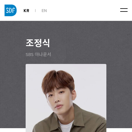
KR
EN
조정식
SBS 아나운서