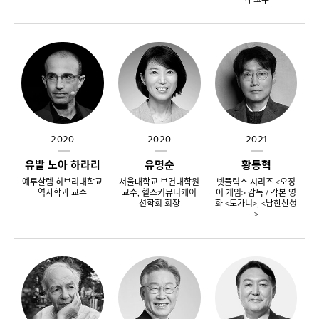
2020
2020
2021
유발 노아 하라리
유명순
황동혁
예루살렘 히브리대학교
서울대학교 보건대학원
넷플릭스 시리즈 <오징
역사학과 교수
교수, 헬스커뮤니케이
어 게임> 감독 / 각본 영
션학회 회장
화 <도가니>, <남한산성
>