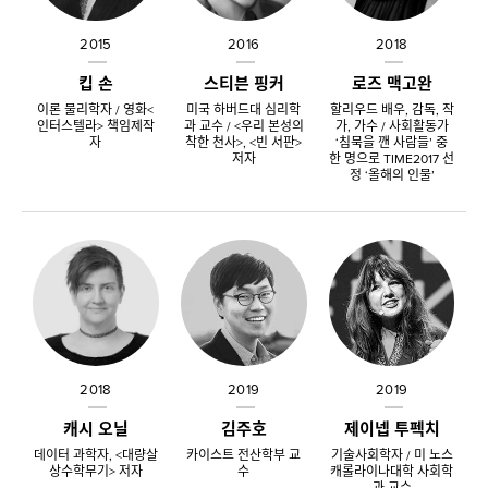
2015
2016
2018
킵 손
스티븐 핑커
로즈 맥고완
이론 물리학자 / 영화<
미국 하버드대 심리학
할리우드 배우, 감독, 작
인터스텔라> 책임제작
과 교수 / <우리 본성의
가, 가수 / 사회활동가
자
착한 천사>, <빈 서판>
‘침묵을 깬 사람들’ 중
저자
한 명으로 TIME2017 선
정 ‘올해의 인물’
2018
2019
2019
캐시 오닐
김주호
제이넵 투펙치
데이터 과학자, <대량살
카이스트 전산학부 교
기술사회학자 / 미 노스
상수학무기> 저자
수
캐롤라이나대학 사회학
과 교수