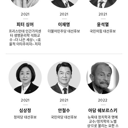
2021
2021
2021
피터 싱어
이재명
윤석열
프리스턴대 인간가치센
더불어민주당 대선후보
국민의힘 대선후보
터 생명윤리학 석좌교
수 <더 나은 세상>, <효
율적 이타주의자> 저자
2021
2021
2022
심상정
안철수
아담 쉐보르스키
정의당 대선후보
국민의당 대선후보
뉴욕대 정치학과 명예
교수/'정치학의 노벨
상'으로 불리는 요한 스