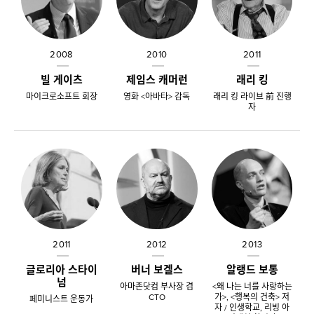
2008
2010
2011
빌 게이츠
제임스 캐머런
래리 킹
마이크로소프트 회장
영화 <아바타> 감독
래리 킹 라이브 前 진행
자
2011
2012
2013
글로리아 스타이
버너 보겔스
알랭드 보통
넘
아마존닷컴 부사장 겸
<왜 나는 너를 사랑하는
CTO
가>, <행복의 건축> 저
페미니스트 운동가
자 / 인생학교, 리빙 아