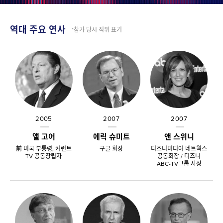
역대 주요 연사
*참가 당시 직위 표기
2005
2007
2007
앨 고어
에릭 슈미트
앤 스위니
前 미국 부통령, 커런트
구글 회장
디즈니미디어 네트웍스
TV 공동창립자
공동회장 / 디즈니
ABC-TV그룹 사장