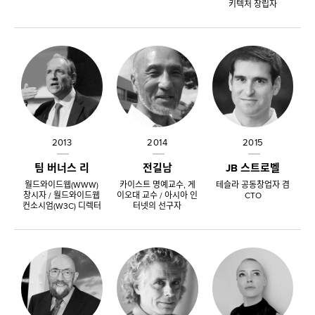
키텍처 창립자
2013
2014
2015
팀 버너스 리
전길남
JB 스트로벨
월드와이드웹(WWW)
카이스트 명예교수, 게
테슬라 공동창업자 겸
창시자 / 월드와이드웹
이오대 교수 / 아시아 인
CTO
컨소시엄(W3C) 디렉터
터넷의 선구자