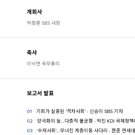
개회사
박정훈 SBS 사장
축사
이낙연 국무총리
보고서 발표
01
기회가 실종된 '격차사회' - 신승이 SBS 기자
02
양극화의 늪...다층적 불균형 - 박진 KDI 국제정
03
'수저사회'...무너진 계층이동 사다리 - 한준 연세