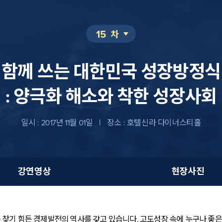
15
차
함께 쓰는 대한민국 성장방정식
: 양극화 해소와 착한 성장사회
일시 :
2017년 11월 01일
장소 :
호텔신라 다이너스티홀
강연영상
현장사진
찾기 힘든 경제발전의 역사를 갖고 있습니다. 고도성장 속에 누구나 좋은