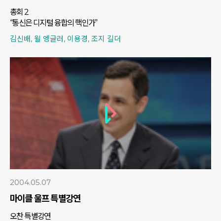
총회 2
“통신은 디지털 융합의 핵인가”
김신배, 윌 엥글러, 이용경, 조지 길더
2004.05.07
마이클 울프 특별강연
오찬 특별강연