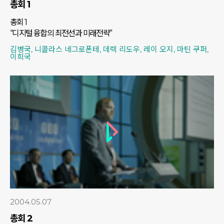
총회 1
총회 1
“디지털 융합의 최전선과 미래전략”
김병국, 니콜라스 네그로폰테, 데렉 리도우, 레이 오지, 마틴 쿠퍼,
이희국
2004.05.07
총회 2