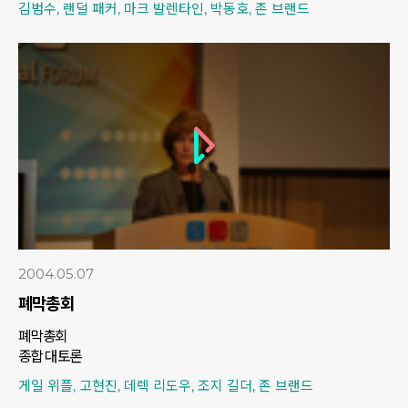
김범수, 랜덜 패커, 마크 발렌타인, 박동호, 존 브랜드
2004.05.07
폐막총회
폐막총회
종합 대토론
게일 위플, 고현진, 데렉 리도우, 조지 길더, 존 브랜드