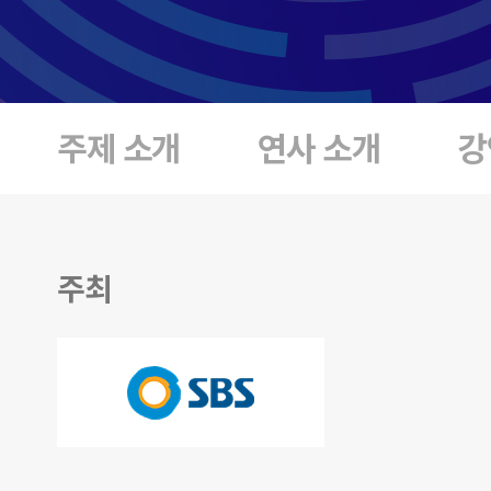
주제 소개
연사 소개
강
주최