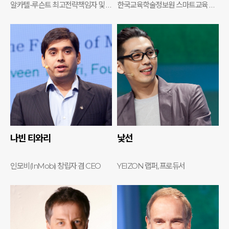
알카텔-루슨트 최고전략책임자 및 벨 연구소 사장
한국교육학술정보원 스마트교육 R&D본부 본부장
나빈 티와리
낯선
인모비(InMobi) 창립자 겸 CEO
YEIZON 랩퍼, 프로듀서