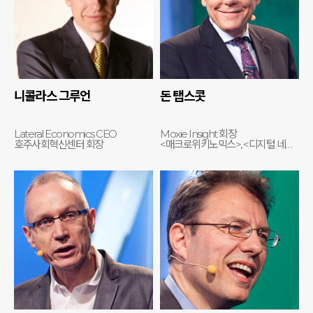
니콜라스 그루언
돈 탭스콧
Lateral Economics CEO
Moxie Insight 회장
호주사회혁신센터 회장
<매크로위키노믹스>, <디지털 네이티브> 저자