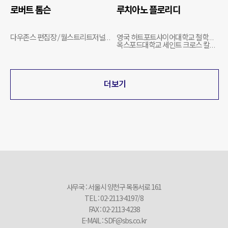
로버트 톰슨
루치아노 플로리디
다우존스 편집장 / 월스트리트저널 편집국장
영국 허트포트샤이어대학교 철학과 교수
옥스포드대학교 세인트 크로스 칼리지 펠로우
더 보기
사무국 : 서울시 양천구 목동서로 161
TEL : 02-2113-4197/8
FAX : 02-2113-4238
E-MAIL :
SDF@sbs.co.kr