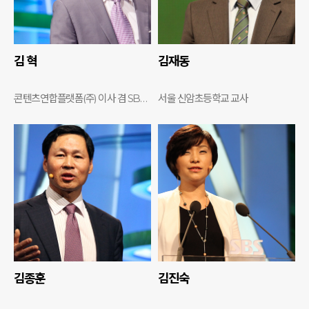
김 혁
김재동
콘텐츠연합플랫폼(주) 이사 겸 SBS 기획실 차장
서울 신암초등학교 교사
김종훈
김진숙