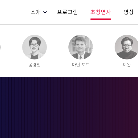
소개
프로그램
초청연사
영상
공경철
마틴 포드
이완
이정동
박종희
윤혜선