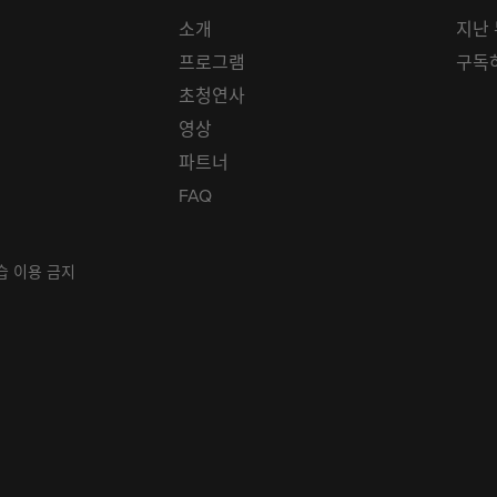
소개
지난
프로그램
구독
초청연사
영상
파트너
FAQ
학습 이용 금지