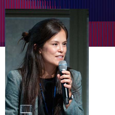
김성훈
가이 스탠딩
이승윤