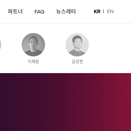
KR
EN
파트너
FAQ
뉴스레터
이재윤
김성현
추경호
배경훈