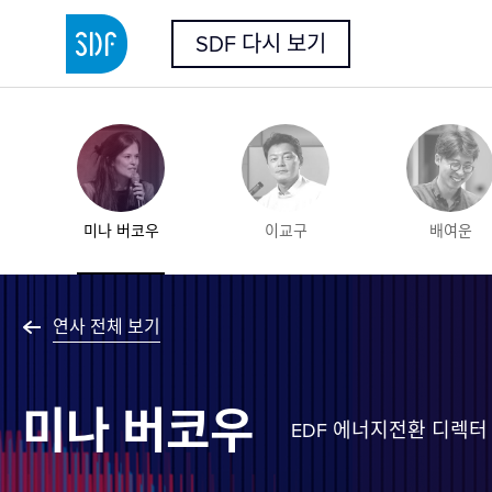
SDF 다시 보기
미나 버코우
이교구
배여운
연사 전체 보기
미나 버코우
양승용
아니마 아난드
강문수
EDF 에너지전환 디렉터
쿠마르