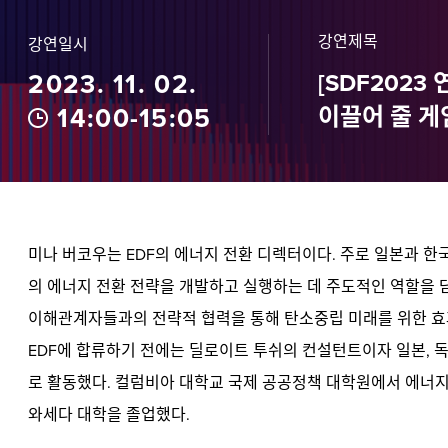
강연제목
강연일시
2023. 11. 02.
[SDF2023
정수종
마이크 림
14:00-15:05
이끌어 줄 게
미나 버코우는 EDF의 에너지 전환 디렉터이다. 주로 일본과 한
의 에너지 전환 전략을 개발하고 실행하는 데 주도적인 역할을 담
이해관계자들과의 전략적 협력을 통해 탄소중립 미래를 위한 효
EDF에 합류하기 전에는 딜로이트 투쉬의 컨설턴트이자 일본, 독
로 활동했다. 컬럼비아 대학교 국제 공공정책 대학원에서 에너지 
와세다 대학을 졸업했다.