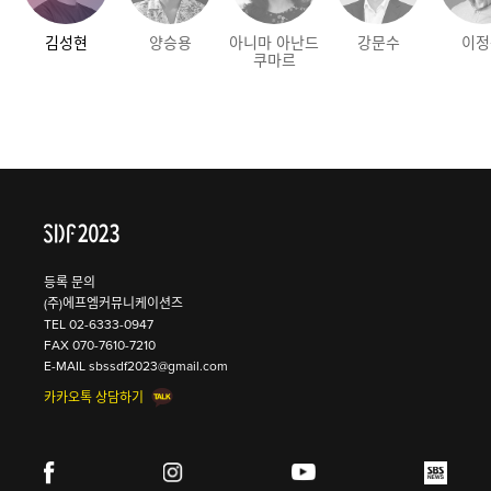
김성현
양승용
아니마 아난드
강문수
이정
쿠마르
등록 문의
(주)에프엠커뮤니케이션즈
TEL
02-6333-0947
FAX 070-7610-7210
E-MAIL
sbssdf2023@gmail.com
카카오톡 상담하기